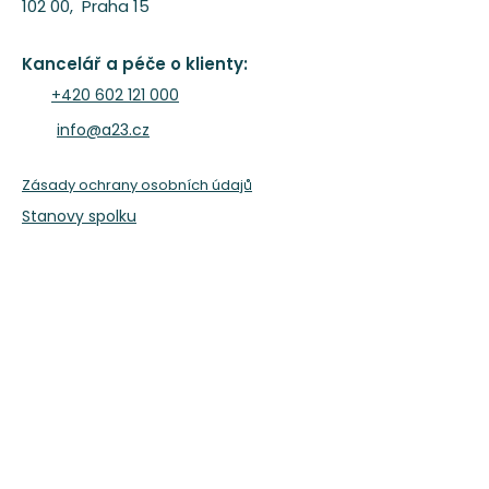
102 00, Praha 15
A23 tanecni ogranizace
www.A23.cz
Kancelář a péče o klienty:
+420 602 121 000
info@a23.cz
Zásady ochrany osobních údajů
Stanovy spolku