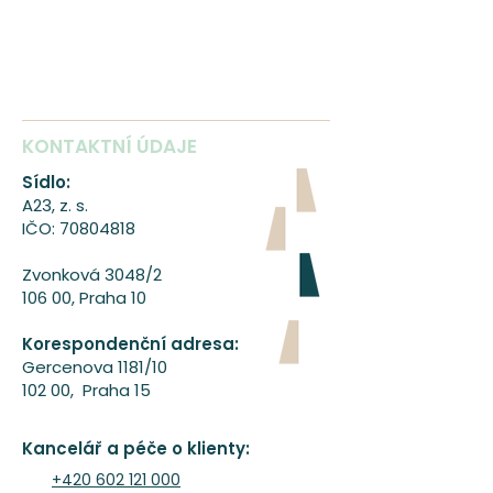
KONTAKTNÍ ÚDAJE
Sídlo:
A23, z. s.
IČO:
70804818
Zvonková 3048/2
106 00, Praha 10
Korespondenční adresa:
Gercenova 1181/10
102 00, Praha 15
A23 tanecni ogranizace
www.A23.cz
Kancelář a péče o klienty:
+420 602 121 000