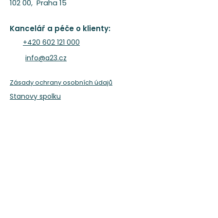
102 00, Praha 15
A23 tanecni ogranizace
www.A23.cz
Kancelář a péče o klienty:
+420 602 121 000
info@a23.cz
Zásady ochrany osobních údajů
Stanovy spolku