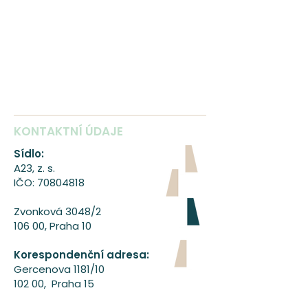
KONTAKTNÍ ÚDAJE
Sídlo:
A23, z. s.
IČO:
70804818
Zvonková 3048/2
106 00, Praha 10
Korespondenční adresa:
Gercenova 1181/10
102 00, Praha 15
A23 tanecni ogranizace
www.A23.cz