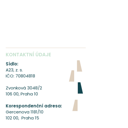
KONTAKTNÍ ÚDAJE
Sídlo:
A23, z. s.
IČO:
70804818
Zvonková 3048/2
106 00, Praha 10
Korespondenční adresa:
Gercenova 1181/10
102 00, Praha 15
A23 tanecni ogranizace
www.A23.cz