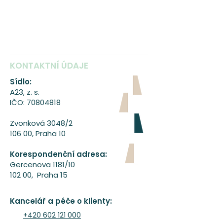
KONTAKTNÍ ÚDAJE
Sídlo:
A23, z. s.
IČO:
70804818
Zvonková 3048/2
106 00, Praha 10
Korespondenční adresa:
Gercenova 1181/10
102 00, Praha 15
A23 tanecni ogranizace
www.A23.cz
Kancelář a péče o klienty:
+420 602 121 000