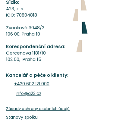
Sídlo:
A23, z. s.
IČO:
70804818
Zvonková 3048/2
106 00, Praha 10
Korespondenční adresa:
Gercenova 1181/10
102 00, Praha 15
A23 tanecni ogranizace
www.A23.cz
Kancelář a péče o klienty:
+420 602 121 000
info@a23.cz
Zásady ochrany osobních údajů
Stanovy spolku